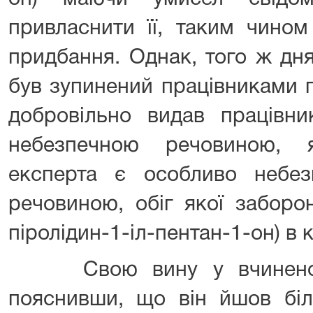
привласнити її, таким чином
придбання. Однак, того ж дня
був зупинений працівниками п
добровільно видав працівник
небезпечною речовиною, 
експерта є особливо небе
речовиною, обіг якої заборо
піролідин-1-іл-пентан-1-он) в 
Свою вину у вчиненому 
пояснивши, що він йшов біл