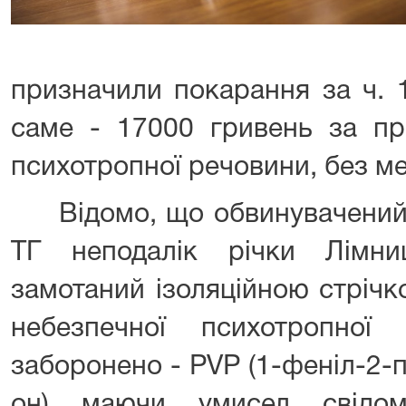
призначили покарання за ч. 1
саме - 17000 гривень за пр
психотропної речовини, без ме
Відомо, що обвинувачений н
ТГ неподалік річки Лімни
замотаний ізоляційною стрічк
небезпечної психотропної
заборонено - PVP (1-феніл-2-п
он) маючи умисел свідом