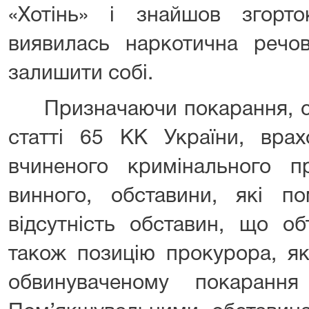
«Хотінь» і знайшов згорт
виявилась наркотична речов
залишити собі.
Призначаючи покарання, суд
статті 65 КК України, врах
вчиненого кримінального п
винного, обставини, які по
відсутність обставин, що о
також позицію прокурора, я
обвинуваченому покаранн