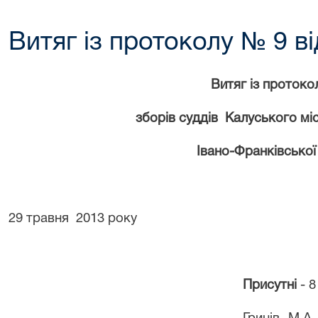
Витяг із протоколу № 9 ві
Витяг із п
ротоко
зборів суддів
Калуського
мі
Івано-Франківської
29 травня
2013 року
Присутні
- 8