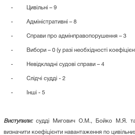
-
Цивільні – 9
-
Адміністративні – 8
-
Справи про адмінправопорушення – 3
-
Вибори – 0 (у разі необхідності коефіціє
-
Невідкладні судові справи – 4
-
Слідчі судді - 2
-
Інші - 5
Виступили:
судді Мигович О.М., Бойко М.Я. та
визначити коефіцієнти навантаження по цивільних