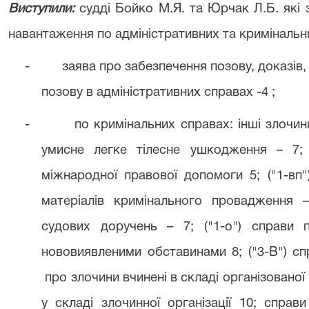
Виступили:
судді Бойко М.Я. та Юрчак Л.Б. які 
навантаження по адміністративних та кримінальни
-
заява про забезпечення позову, доказів
позову в адміністративних справах -4 ;
-
по кримінальних справах: інші злочин
умисне легке тілесне ушкодження – 7; 
міжнародної правової допомоги 5; ("1-вп
матеріалів кримінального провадження –
судових доручень – 7; ("1-о") справи 
нововиявленими обставинами 8; ("3-В") сп
про злочини вчинені в складі організованої
у складі злочинної організації 10; спра