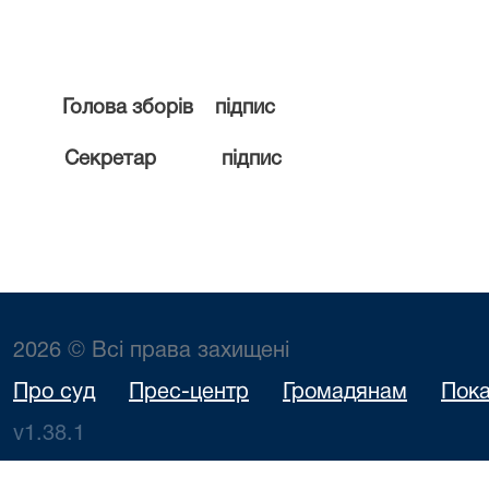
Голова зборів
підпис
Секретар
підпис
2026 © Всі права захищені
Про суд
Прес-центр
Громадянам
Пока
v1.38.1