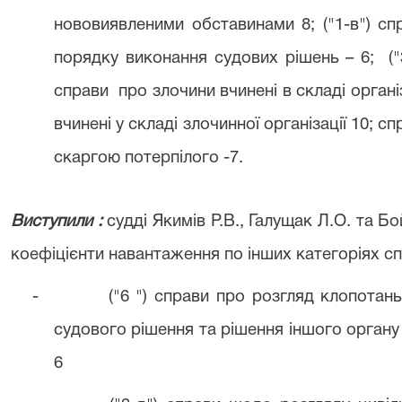
нововиявленими обставинами 8; ("1-в") сп
порядку виконання судових рішень – 6;
(
справи
про злочини вчинені в складі органі
вчинені у складі злочинної організації 10; 
скаргою потерпілого -7.
Виступили :
судді Якимів Р.В., Галущак Л.О. та Б
коефіцієнти навантаження по інших категоріях сп
-
("6 ") справи про розгляд клопотан
судового рішення та рішення іншого органу (
6