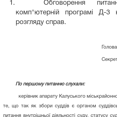
1.
Обговорення
питан
комп"ютерній програмі Д-3 
розгляду справ.
Голова
Секрет
По першому питанню слухали:
керівник апарату Калуського міськрайонно
те, що так як збори суддів є органом суддівс
питання внутрішньої діяльності суду, статусу су