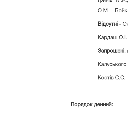
Гринів М.А
О.М.,
Бойко
Відсутні
- О
Кардаш О.І.
Запрошені
:
Калуського 
Костів С.С.
Порядок денний: