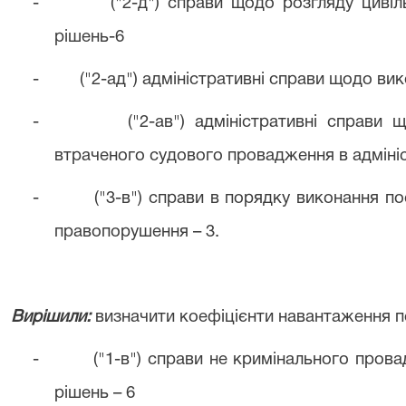
-
("2-д") справи щодо розгляду циві
рішень-6
-
("2-ад") адміністративні справи щодо ви
-
("2-ав") адміністративні справи
втраченого судового провадження в адмініс
-
("3-в") справи в порядку виконання по
правопорушення – 3.
Вирішили:
визначити коефіцієнти навантаження по
-
("1-в") справи не кримінального пров
рішень – 6