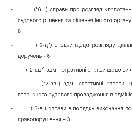
-
("6 ") справи про розгляд клопотан
судового рішення та рішення іншого органу (
6
-
("2-д") справи щодо розгляду циві
доручень - 6
-
("2-ад") адміністративні справи щодо ви
-
("2-ав") адміністративні справи
втраченого судового провадження в адмініс
-
("3-в") справи в порядку виконання по
правопорушення – 3.