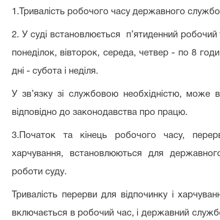
1.Тривалість
робочого часу державного службов
2. У
суді
встановлюється
п’ятиденний
робочий
понеділок, вівторок, середа, четвер - по 8 годин
дні - субота і неділя.
У зв’язку
зі
службовою
необхідністю, може
відповідно до законодавства про працю.
3.Початок та кінець
робочого часу, перер
харчування, встановлюються для державно
роботи
суду
.
Тривалість перерви для відпочинку і харчуван
включається в робочий час, і державний
служб