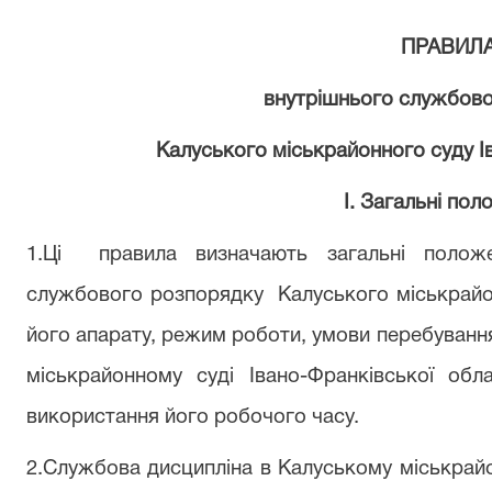
ПРАВИЛ
в
нутрішнього
службово
Калуського міськрайонного суду І
І. Загальні по
1.Ці
правила визначають загальні положе
службового розпорядку
Калуського міськрайо
його апарату, режим роботи, умови перебуван
міськрайонному суді Івано-Франківської обл
використання його робочого часу.
2.Службова дисципліна в Калуському міськрайо