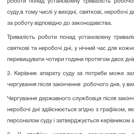
роботи понад
установлену
тривалість
робочо
суду
,в тому числі у
вихідні, святкові, неробочі
д
за роботу відповідно до законодавства.
Тривалість
роботи понад
установлену
тривалі
святкові та неробочі
дні, у нічний час для ко
перевищувати
чотири
години
протягом
двох
дні
2. Керівник
апарату суду
за потреби може
за
чергування
після
закінчення
робочого дня, у вих
Чергування державного службовця
після
закін
неробочі
дні
здійснюється
згідно з графіком, я
персоналом
суду
і затверджується
керівником