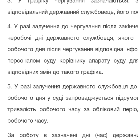
3. У графіку чергування зазначаються: з
відповідальний державний службовець, його пос
4. У разі
залучення до чергування
після
закінч
неробочі
дні державного службовця, якого 
робочого дня після
чергування
відповідна
інфо
персоналом суду
керівнику
апарату суду
для
відповідних
змін до такого графіка.
5. У разі
залучення державного службовця до
робочого дня у суді
запроваджується
підсумо
тривалість
робочого часу за обліковий
пері
робочого часу.
За роботу в зазначені
дні (час) державн