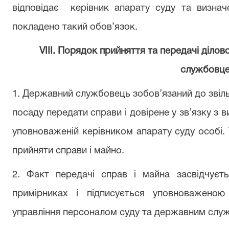
відповідає
керівник
апарату суду
та визначе
покладено
такий
обов’язок.
VIІI. Порядок прийняття та передачі
ділов
службовц
1. Державний службовець зобов’язаний до звіль
посаду передати справи і довірене у зв’язку з
уповноваженій керівником апарату суду особі.
прийняти справи і майно.
2. Факт передачі справ і майна засвідчуєт
примірниках і підписується уповноважено
управління персоналом суду та державним служ