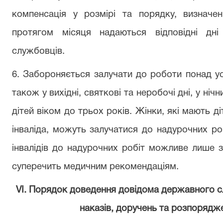
компенсація у розмірі та порядку, визначен
протягом
місяця
надаються
відповідні
дні
службовців.
6. Забороняється
залучати до роботи понад
у
також у вихідні, святкові та неробочі
дні, у ніч
дітей
віком до трьох
років. Жінки, які
мають
ді
інваліда, можуть
залучатися до надурочних
ро
інвалідів до надурочних
робіт
можливе
лише з
суперечить
медичним
рекомендаціям.
VІ. Порядок доведення
довідома державного 
наказів, доручень та розпорядж