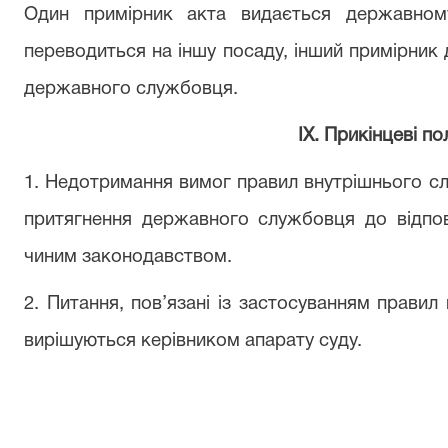
Один примірник акта видається державном
переводиться на іншу посаду, інший
примірник
державного службовця.
ІХ. Прикінцеві
по
1. Недотримання
вимог правил внутрішнього
с
притягнення державного службовця до відпов
чиним
законодавством.
2. Питання, пов’язані
із
застосуванням правил 
вирішуються
керівником
апарату суду.