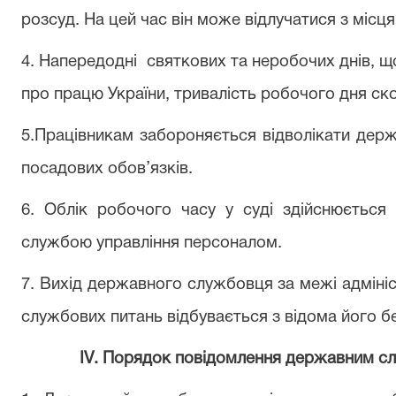
розсуд. На цей час він
може
відлучатися з місця
4. Напередодні
святкових та неробочих
днів
, щ
про працю України,
тривалість
робочого
дня
ск
5.Працівникам
забороняється
відволікати дер
посадових
обов’язків.
6. Облік
робочого часу у
суді
здійснюється 
службою управління персоналом.
7. Вихід державного службовця за межі адмініст
службових питань відбувається з відома його б
І
V
. Порядок повідомлення державним сл