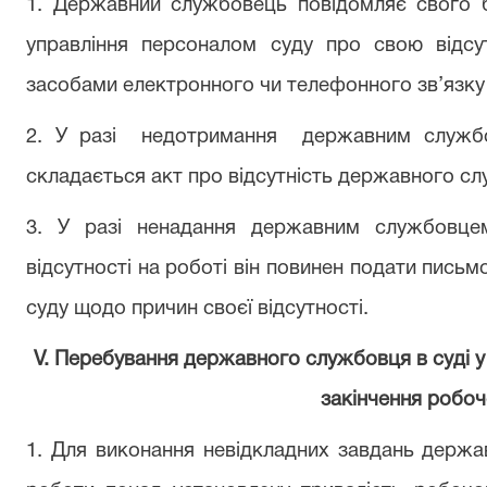
1. Державний службовець повідомляє свого 
управління персоналом суду про свою відсу
засобами електронного чи телефонного зв’язку
2. У разі
недотримання
державним
служб
складається акт про
відсутність державного с
3. У разі
ненадання
державним
службовце
відсутності на роботі
він повинен подати письмо
суду
щодо причин своєї
відсутності.
V. Перебування державного службовця в
суді
у
закінчення
робоч
1. Для виконання
невідкладних
завдань
держа