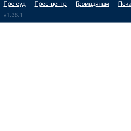
Про суд
Прес-центр
Громадянам
Пока
v1.38.1