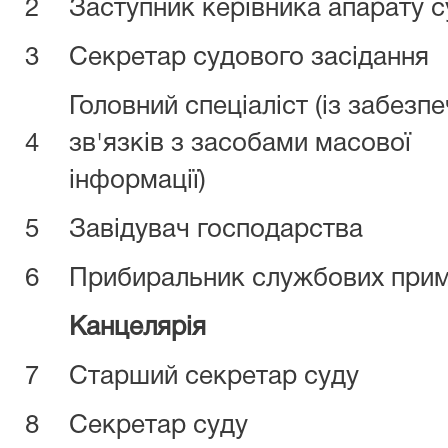
2
Заступник керівника апарату с
3
Секретар судового засідання
Головний спеціаліст (із забезп
4
зв'язків з засобами масової
інформації)
5
Завідувач господарства
6
Прибиральник службових при
Канцелярія
7
Старший секретар суду
8
Секретар суду