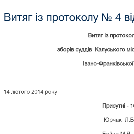
Витяг із протоколу № 4 ві
Витяг із п
ротоко
зборів суддів
Калуського
мі
Івано-Франківської
14 лютого 2014 року
Присутні
- 1
Юрчак
Л.Б