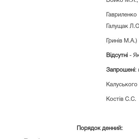
Бойко М.Я.,
Гавриленко 
Галущак Л.О
Гринів М.А.)
Відсутні
- Як
Запрошені
:
Калуського 
Костів С.С.
Порядок денний: