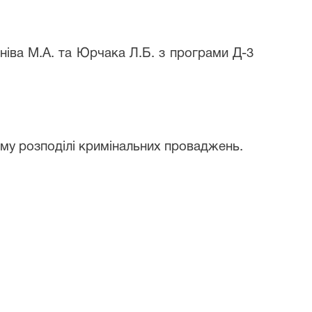
иніва М.А. та Юрчака Л.Б. з програми Д-3
ому розподілі кримінальних проваджень.