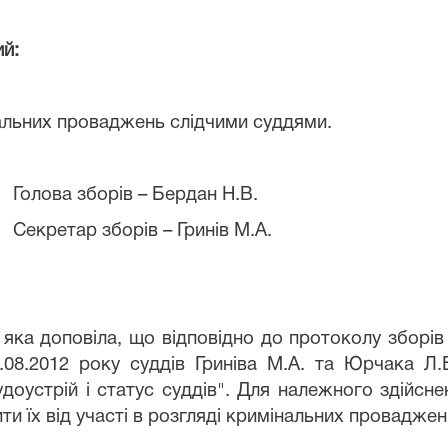
й:
альних проваджень слідчими суддями.
Голова зборів – Бердан Н.В.
Секретар зборів – Гринів М.А.
 яка доповіла, що відповідно до протоколу
зборів
.08.2012 року суддів Гриніва М.А. та Юрчака Л
доустрій і статус суддів". Для належного здійсн
и їх від участі в розгляді кримінальних проваджен