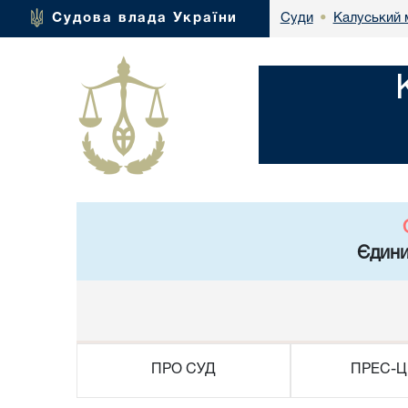
Калуський 
Судова влада України
Суди
•
Єдини
ПРО СУД
ПРЕС-Ц