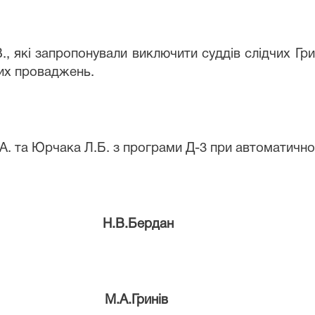
., які запропонували виключити суддів слідчих Гр
их проваджень.
.А. та Юрчака Л.Б. з програми Д-3 при автоматичн
Н.В.Бердан
М.А.Гринів