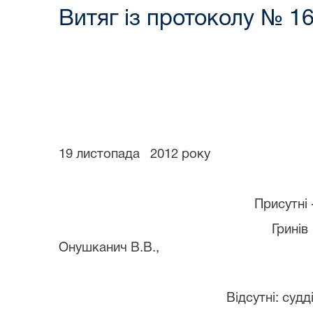
Витяг із протоколу № 16
19 листопада
2012 року
Присутні 
Гринів
Онушканич В.В.,
Відсутні: судд