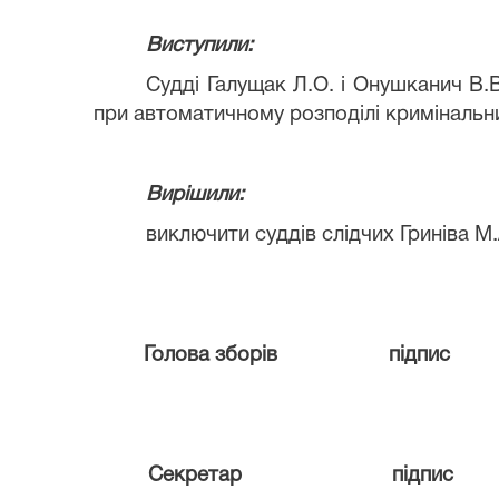
Виступили:
Судді Галущак Л.О. і Онушканич В.В
при автоматичному розподілі кримінальн
Вирішили:
виключити суддів слідчих Гриніва М
Голова зборів
підпис
Секретар
підпис