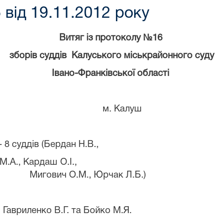
 від 19.11.2012 року
Витяг із п
ротокол
у №16
зборів суддів
Калуського
міськрайонного суду
Івано-Франківської області
м. Калуш
- 8 суддів (Бердан Н.В.,
 М.А., Кардаш О.І.,
Мигович О.М., Юрчак Л.Б.)
і Гавриленко В.Г. та Бойко М.Я.