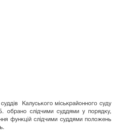
 суддів
Калуського міськрайонного суду
.Б. обрано слідчими суддями у порядку,
ення функцій слідчими суддями положень
ь.