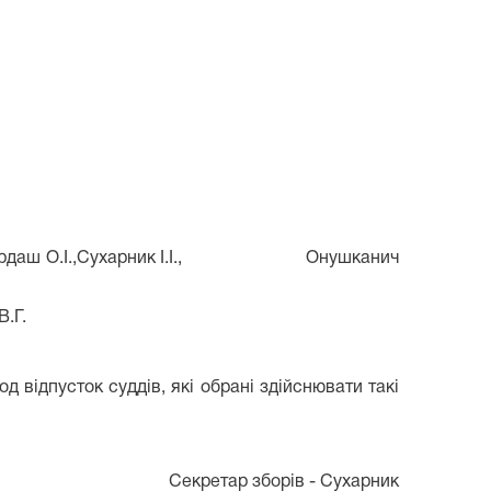
даш О.І.,Сухарник І.І.,
Онушканич
В.Г.
од відпусток суддів, які обрані здійснювати такі
Секретар зборів - Сухарник