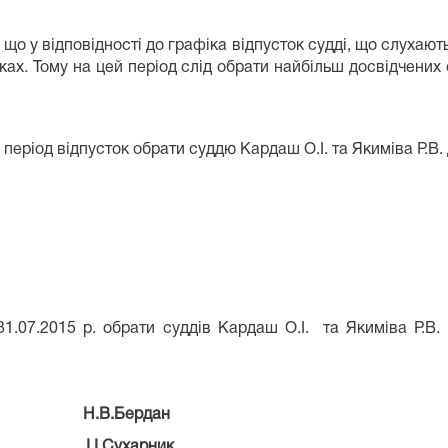
, що у відповідності до графіка відпусток судді, що слуха
стках. Тому на цей період слід обрати найбільш досвідчених 
період відпусток обрати суддю Кардаш О.І. та Якиміва Р.В.
31.07.2015 р. обрати суддів Кардаш О.І.
та Якиміва Р.В
Н.В.Бердан
І.І.Сухарник