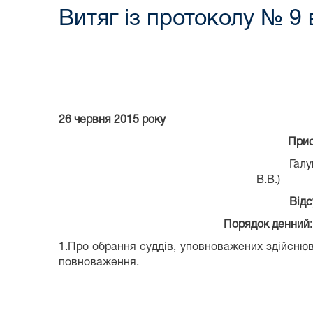
Витяг із протоколу № 9 
26 червня 2015 року
Прис
Галу
В.В.)
Відс
Порядок денний:
1.Про обрання суддів, уповноважених здійсню
повноваження.