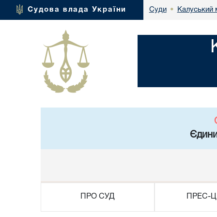
Калуський 
Судова влада України
Суди
•
Єдини
ПРО СУД
ПРЕС-Ц