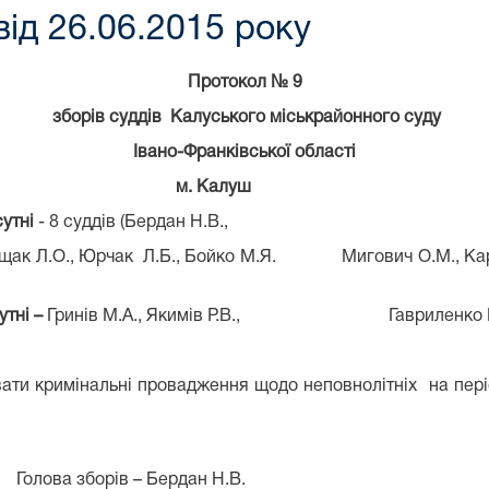
від 26.06.2015 року
Протокол № 9
зборів суддів
Калуського міськрайонного суду
Івано-Франківської області
м. Калуш
утні
- 8 суддів (Бердан Н.В.,
щак Л.О., Юрчак
Л.Б., Бойко М.Я.
Мигович О.М., Кар
утні –
Гринів М.А.,
Якимів Р.В.,
Гавриленко 
вати кримінальні провадження щодо неповнолітніх
на пері
Голова зборів – Бердан Н.В.