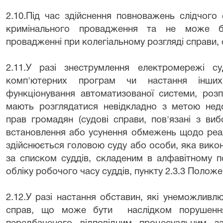
2.10.Під час здійснення повноважень слідчого 
кримінального провадження та не може б
провадженні при колегіальному розгляді справи, 
2.11.У разі знеструмлення електромережі с
комп'ютерних програм чи настання інших
функціонування автоматизованої системи, розп
мають розглядатися невідкладно з метою нед
прав громадян (судові справи, пов'язані з ви
встановлення або усунення обмежень щодо реалі
здійснюється головою суду або особи, яка вико
за списком суддів, складеним в алфавітному п
обліку робочого часу суддів, пункту 2.3.3 Положен
2.12.У разі настання обставин, які унеможливл
справ, що може бути
наслідком порушенн