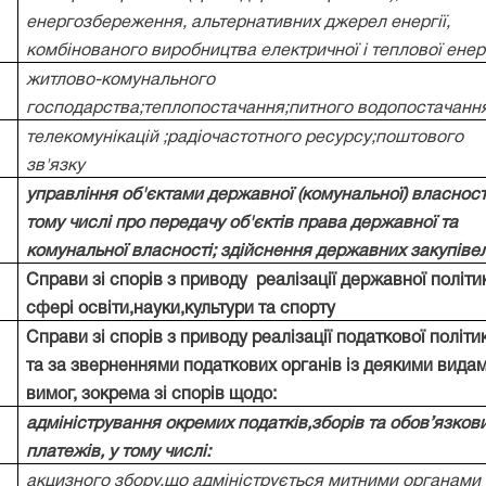
енергозбереження, альтернативних джерел енергії,
комбінованого виробництва електричної і теплової енерг
житлово-комунального
господарства;теплопостачання;питного водопостачанн
телекомунікацій ;радіочастотного ресурсу;поштового
зв'язку
управління об'єктами державної (комунальної) власності
тому числі про передачу об'єктів права державної та
комунальної власності; здійснення державних закупіве
Справи зі спорів з приводу
реалізації державної політи
сфері освіти,науки,культури та спорту
Справи зі спорів з приводу реалізації податкової політи
та за зверненнями податкових органів із деякими вида
вимог, зокрема зі спорів щодо:
адміністрування окремих податків,зборів та обов’язков
платежів, у тому числі:
акцизного збору,що адмініструється митними органами