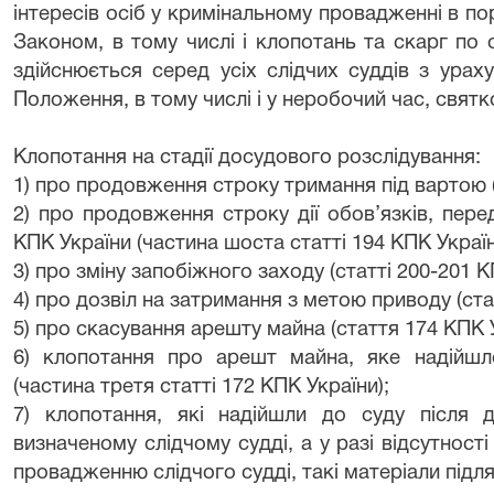
інтересів осіб у кримінальному провадженні в 
Законом, в тому числі і клопотань та скарг п
здійснюється серед усіх слідчих суддів з ураху
Положення, в тому числі і у неробочий час, святков
Клопотання на стадії досудового розслідування:
1) про продовження строку тримання під вартою (
2) про продовження строку дії обов’язків, пер
КПК України (частина шоста статті 194 КПК Україн
3) про зміну запобіжного заходу (статті 200-201 К
4) про дозвіл на затримання з метою приводу (ста
5) про скасування арешту майна (стаття 174 КПК У
6) клопотання про арешт майна, яке надійшло
(частина третя статті 172 КПК України);
7) клопотання, які надійшли до суду після 
визначеному слідчому судді, а у разі відсутност
провадженню слідчого судді, такі матеріали під