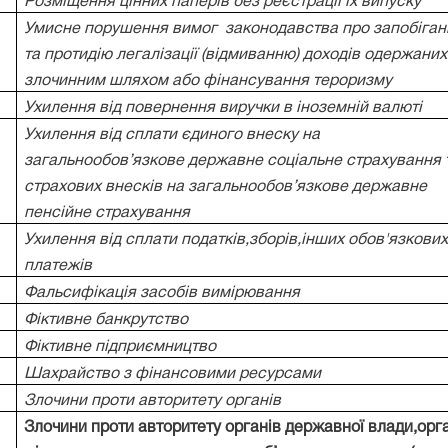
Розміщення цінних паперів без реєстрації їх випуску
Умисне порушення вимог
законодавства про запобіган
та протидію легалізації (відмиванню) доходів одержаних
злочинним шляхом або фінансування тероризму
Ухилення від повернення виручки в іноземній валюті
Ухилення від сплати єдиного внеску на
загальнообов’язкове державне соціальне страхування 
страхових внесків на загальнообов’язкове державне
пенсійне страхування
Ухилення від сплати податків,зборів,інших обов'язкови
платежів
Фальсифікація засобів вимірювання
Фіктивне банкрутство
Фіктивне підприємництво
Шахрайство з фінансовими ресурсами
Злочини проти авторитету органів
Злочини проти авторитету органів державної влади,орг