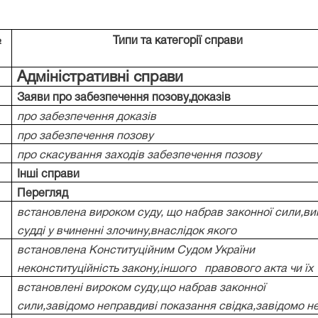
№
Типи та категорії справи
Адміністративні справи
Заяви про забезпечення позову,доказів
про забезпечення доказів
про забезпечення позову
про скасування заходів забезпечення позову
Інші справи
Перегляд
встановлена вироком суду, що набрав законної сили,ви
судді у вчиненні злочину,внаслідок якого
встановлена Конституційним Судом України
неконституційність закону,іншого
правового акта чи їх
встановлені вироком суду,що набрав законної
сили,завідомо неправдиві показання свідка,завідомо н