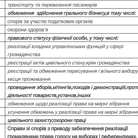
транспорту та перевезення пасажирів
обмеження
здійснення грального бізнесу,в тому числі:
спорів за участю податкових органів
охорони здоров'я
правового статусу фізичної особи, у тому числі:
реалізації владних управлінських функцій у сфері
громадянства
реєстрації актів цивільного стану,крім громадянства
реєстрації та обмеження пересування і вільного вибору
місця проживання
проведення зборів,мітингів,походів і демонстрацій,проти
діяльності товариств,установ,інших
обмеження щодо реалізації права на мирні зібрання
усунення обмежень у реалізації права на мирні зібранн
цивільного захисту;охорони праці
Справи зі спорів з приводу забезпечення реалізації
громадянами права голосу на виборах і референдум
ах,