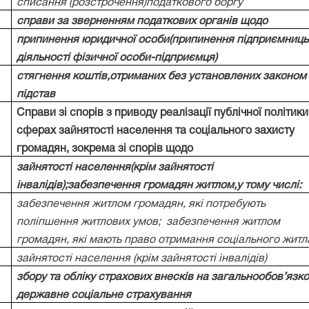
списання (розстрочення)податкового боргу
справи за зверненням податкових органів щодо
припинення юридичної особи(припинення підприємниць
діяльності фізичної особи-підприємця)
стягнення коштів,отриманих без установлених законом
підстав
Справи зі спорів з приводу реалізації публічної політики
сферах зайнятості населення та соціального захисту
громадян, зокрема зі спорів щодо
зайнятості населення(крім зайнятості
інвалідів);забезпечення громадян житлом,у тому числі:
забезпечення житлом громадян, які потребують
поліпшення житлових умов;
забезпечення житлом
громадян, які мають право отримання соціального житл
зайнятості населення (крім зайнятості інвалідів)
збору та обліку страхових внесків на загальнообов’язк
державне соціальне страхування