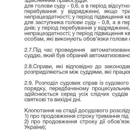
здійсненням правосуддя:
для голови суду - 0,6, а в період відсутн
перебування у відрядженні, якщо три
непрацездатності; у період підвищення ква
для заступника голови суду - 0,8, а в пе
днів; у період перебування у відрядженн
непрацездатності; у період підвищення кв
особам, які виконують обов’язки голови с
2.7.Під час проведення
автоматизован
суддю, який був обраний автоматизован
2.8.Справи, які відповідно до законод
розприділяються між суддями, які працюют
2.9.
Розподіл судових справ із судового
порядку, передбаченому процесуальни
здійснюється серед усіх слідчих суддів
святкові та вихідні дні.
Клопотання на стадії досудового розслід
1) про продовження строку тримання під 
2) про продовження строку дії обов’язк
України);