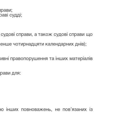
прави;
аві судді;
 судові справи, а також судові справи що
 менше чотирнадцяти календарних днів);
тивні правопорушення та інших матеріалів
прави для:
ю інших повноважень, не пов’язаних із