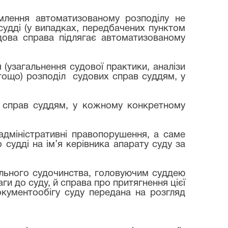
рмлення автоматизованому розподілу не
судді (у випадках, передбачених пунктом
дова справа підлягає автоматизованому
 (узагальнення судової практики, аналізи
тощо) розподіл
судових справ суддям, у
 справ суддям, у кожному конкретному
 адміністративні правопорушення, а саме
судді на ім’я керівника апарату суду за
нального судочинства, головуючим суддею
ги до суду, й справа про притягнення цієї
окументообігу суду передана на розгляд