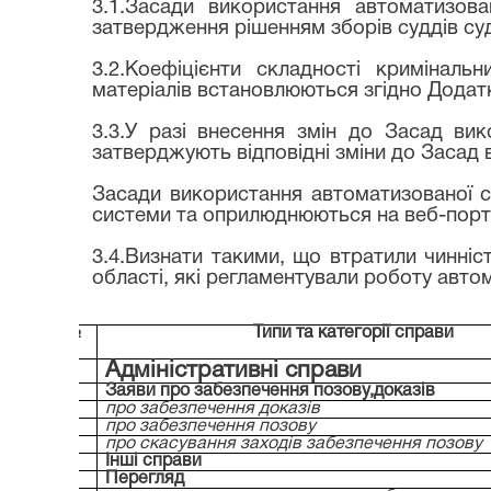
3.1.Засади використання автоматизова
затвердження рішенням зборів суддів суд
3.2.Коефіцієнти складності криміналь
матеріалів встановлюються згідно Додатк
3.3.У разі внесення змін до Засад ви
затверджують відповідні зміни до Засад
Засади використання автоматизованої с
системи та оприлюднюються на веб-портал
3.4.Визнати такими, що втратили чинніс
області, які регламентували роботу авто
№
Типи та категорії справи
Адміністративні справи
Заяви про забезпечення позову,доказів
-
про забезпечення доказів
-
про забезпечення позову
-
про скасування заходів забезпечення позову
-
Інші справи
Перегляд