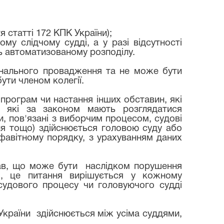
я статті 172 КПК України);
му слідчому судді, а у разі відсутності
ь автоматизованому розподілу.
мінального провадження та не може бути
ти членом колегії.
програм чи настання інших обставин, які
, які за законом мають розглядатися
, пов'язані з виборчим процесом, судові
ня тощо) здійснюється головою суду або
лфавітному порядку, з урахуванням даних
рав, що може бути
наслідком порушення
м, це питання вирішується у кожному
судового процесу чи головуючого судді
України
здійснюється між усіма суддями,