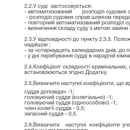
2.2.У суді
застосовується:
- автоматизований
розподіл судових с
- розподіл судових справ шляхом передач
- повторний автоматизований розподіл с
- визначення складу суду з метою заміни с
2.3.У відповідності до пункту 2.3.3. По
надійшли :
- за чотирнадцять календарних днів, до п
- у дні перебування судді в нарадчій кімна
2.4.Коефіцієнт складності кримінальних,
встановлюються згідно Додатку.
2.5.Визначити наступні коефіцієнти, що в
суддя доповідач -1;
головуючий суддя (колегіально) -1;
головуючий суддя (одноособово) -1;
член колегії суддів - 0,5;
запасний суддя - 0,5.
2.6.Визначити
наступні коефіцієнти уча