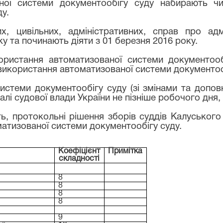
ної системи документообігу суду набирають чи
у.
них, цивільних, адміністративних, справ про ад
у та починають діяти з 01 березня 2016 року.
користання автоматизованої системи документоо
 використання автоматизованої системи документоо
истеми документообігу суду (зі змінами та допо
і судової влади України не пізніше робочого дня, 
ть, протокольні рішення зборів суддів Калуського
матизованої системи документообігу суду.
Коефіцієнт
Примітка
складності
8
8
8
8
9