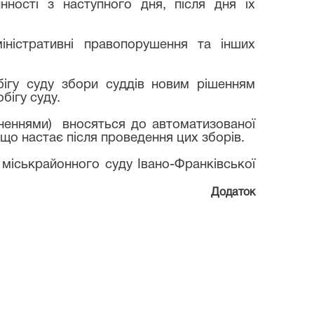
нності з наступного дня, після дня їх
міністративні правопорушення та інших
бігу суду збори суддів новим рішенням
бігу суду.
вненнями)
вносяться до автоматизованої
що настає після проведення цих зборів.
 міськрайонного суду Івано-Франківської
Додаток