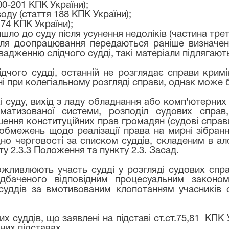
00-201 КПК України);
оду (стаття 188 КПК України);
74 КПК України);
шло до суду після усунення недоліків (частина трет
сля доопрацювання передаються раніше визначено
адженню слідчого судді, такі матеріали підлягают
лідчого судді, останній не розглядає справи кри
при колегіальному розгляді справи, однак може бу
 суду, вихід з ладу обладнання або комп'ютерних 
матизованої системи, розподіл судових справ
ння конституційних прав громадян (судові справи
обмежень щодо реалізації права на мирні зібран
дно черговості за списком суддів, складеним в а
ту 2.3.3 Положення та пункту 2.3. Засад.
можливлюють участь судді у розгляді судових сп
едбаченого відповідним процесуальним законо
суддів за вмотивованим клопотанням учасників 
х суддів, що заявлені на підставі ст.ст.75,81
КПК 
них підставах.