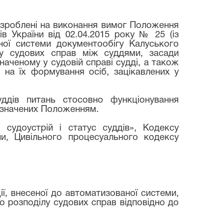
розроблені на виконання вимог Положення
ів України від 02.04.2015 року № 25 (із
ної системи документообігу Калуського
ілу судових справ між суддями, засади
аченому у судовій справі судді, а також
на їх формування осіб, зацікавлених у
ддів питань стосовно функціонування
визначених Положенням.
судоустрій і статус суддів», Кодексу
ни, Цивільного процесуального кодексу
ції, внесеної до автоматизованої системи,
о розподілу судових справ відповідно до