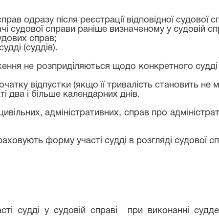
прав одразу після реєстрації відповідної судової с
і судової справи раніше визначеному у судовій спр
удових справ;
удді (суддів).
ложення не розприділяються щодо конкретного судді
очатку відпустки (якщо її тривалість становить не
ті два і більше календарних днів.
 цивільних, адміністративних, справ про адміністра
раховують форму участі судді в розгляді судової с
сті судді у судовій справі
при виконанні судде