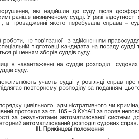
опорушення, які надійшли до суду після доофо
мі раніше визначеному судді. У разі відсутності 
) , в провадженні якого перебувала справа – су
ї роботи, не пов’язаної
із здійсненням правосуддя
спеціальній підготовці кандидата на посаду судді 
ся рішенням зборів суддів суду.
ниці в навантаженні на суддів розподіл
судових
ддів суду.
еможливлюють участь судді у розгляді справ про
підлягає повторному розподілу за поданням цього 
в порядку цивільного, адміністративного чи кримі
ний протокол за ст. 185 – 3 КУпАП за прояв непова
ності за результатами автоматизованої системи д
овторний автоматизований розподіл судових справ.
ІІІ. Прикінцеві положення