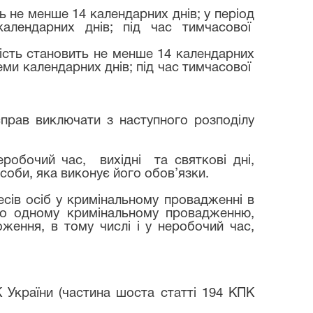
ить не менше 14 календарних днів; у період
алендарних днів; під час тимчасової
валість становить не менше 14 календарних
еми календарних днів; під час тимчасової
прав виключати з наступного розподілу
неробочий час,
вихідні
та святкові дні,
особи, яка виконує його обов’язки.
есів осіб у кримінальному провадженні в
по одному кримінальному провадженню,
оження, в тому числі і у неробочий час,
К України (частина шоста статті 194 КПК