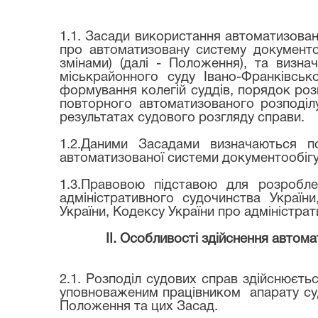
1.1. Засади використання автоматизован
про автоматизовану систему документо
змінами) (далі - Положення), та визн
міськрайонного суду Івано-Франківськ
формування колегій суддів, порядок роз
повторного автоматизованого розподіл
результатах судового розгляду справи.
1.2.Даними Засадами визначаються п
автоматизованої системи документообігу
1.3.Правовою підставою для розробле
адміністративного судочинства Україн
України, Кодексу України про адміністр
ІІ. Особливості здійснення автом
2.1. Розподіл судових справ здійснюється
уповноваженим працівником
апарату су
Положення та цих Засад.