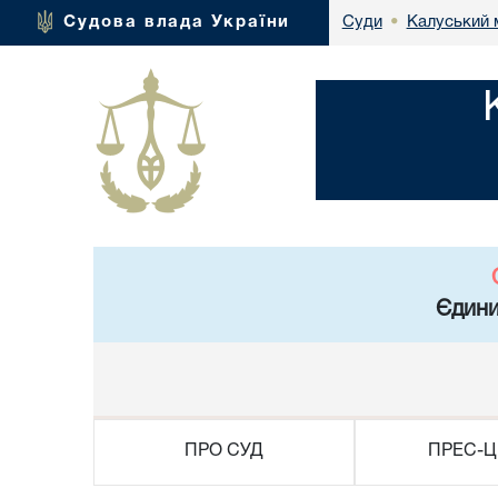
Калуський 
Судова влада України
Суди
•
Єдини
ПРО СУД
ПРЕС-Ц