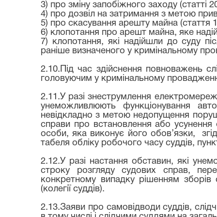
3) про зміну запобіжного заходу (статті 2
4) про дозвіл на затримання з метою прив
5) про скасування арешту майна (стаття 1
6) клопотання про арешт майна, яке надій
7) клопотання, які надійшли до суду пі
раніше визначеного у кримінальному пров
2.10.Під час здійснення повноважень с
головуючим у кримінальному провадженні 
2.11.У разі знеструмлення електромережі
унеможливлюють функціонування авто
невідкладно з метою недопущення поруше
справи про встановлення або усунення 
особи, яка виконує його обов’язки,
згі
табеля обліку робочого часу суддів, пунк
2.12.У разі настання обставин, які уне
строку розгляду судових справ, пер
конкретному випадку рішенням зборів 
(колегії суддів).
2.13.Заяви про самовідводи суддів, слідчи
в тому числі і слідчими суддями на загаль