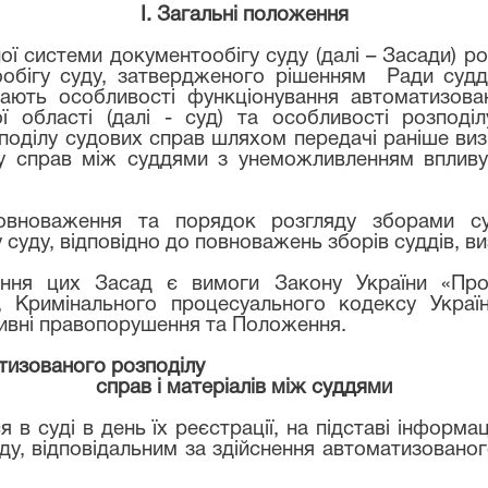
I
. Загальні положення
ої системи документообігу суду (далі – Засади) 
обігу суду, затвердженого рішенням
Ради судд
ачають особливості функціонування автоматизова
ої області (далі - суд) та особливості розпод
поділу судових справ шляхом передачі раніше визн
у справ між суддями з унеможливленням впливу 
овноваження та порядок розгляду зборами су
 суду, відповідно до повноважень зборів суддів, 
ння цих Засад є вимоги Закону України «Про 
и, Кримінального процесуального кодексу Украї
ативні правопорушення та Положення.
атизованого розподілу
справ і матеріалів між суддями
 в суді в день їх реєстрації, на підставі інформа
ду, відповідальним за здійснення автоматизованог