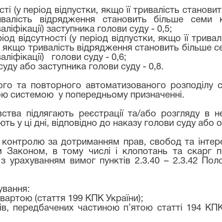
ості (у період відпустки, якщо її тривалість станов
валість відрядження становить більше семи к
ліфікації) заступника голови суду - 0,5;
ріод відсутності (у період відпустки, якщо її три
і, якщо тривалість відрядження становить більше с
аліфікації)
голови суду - 0,6;
уду або заступника голови суду - 0,8.
ого та повторного автоматизованого розподілу с
ою системою
у попередньому призначенні.
авства підлягають реєстрації та/або розгляду в 
ь у ці дні, відповідно до наказу голови суду або 
 контролю за дотриманням прав, свобод та інтер
м Законом, в тому числі і клопотань та скарг 
 з урахуванням вимог пунктів 2.3.40 – 2.3.42 Пол
ування:
вартою (стаття 199 КПК України);
ів, передбачених частиною п’ятою статті 194 КП