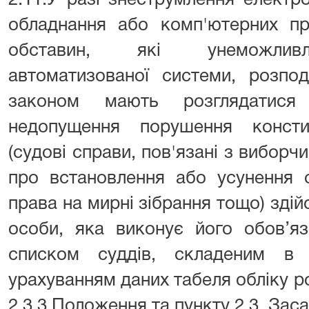
2.11.У разі знеструмлення електр
обладнання або комп'ютерних пр
обставин, які унеможливл
автоматизованої системи, розпод
законом мають розглядатися
недопущення порушення консти
(судові справи, пов'язані з виборч
про встановлення або усунення 
права на мирні зібрання тощо) зді
особи, яка виконує його обов’яз
списком суддів, складеним в 
урахуванням даних табеля обліку ро
2.3.3 Положення та пункту 2.3. Заса