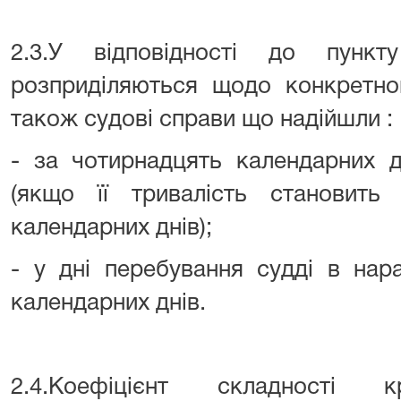
2.3.У відповідності до пунк
розприділяються щодо конкретног
також судові справи що надійшли :
- за чотирнадцять календарних д
(якщо її тривалість становит
календарних днів);
- у дні перебування судді в нара
календарних днів.
2.4.Коефіцієнт складності кр