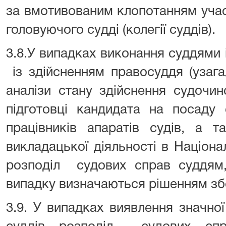
за вмотивованим клопотанням учас
головуючого судді (колегії суддів).
3.8.У випадках виконання суддями і
із здійсненням правосуддя (узага
аналізи стану здійснення судочин
підготовці кандидата на посаду с
працівників апаратів судів, а т
викладацької діяльності в Націонал
розподіл судових справ суддям
випадку визначаються рішенням збо
3.9. У випадках виявлення значної