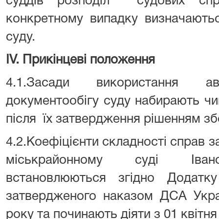
суддів розподіл судових сп
конкретному випадку визначаютьс
суду.
IV
. Прикінцеві положення
4.1.Засади використання ав
документообігу суду набирають чин
після їх затвердження рішенням збо
4.2.Коефіцієнти складності справ з
міськрайонному суді Івано-
встановлюються згідно Додат
затвердженого наказом ДСА Укра
року та починають діяти з 01 квітня