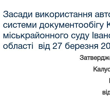
Засади використання авт
системи документообігу 
міськрайонного суду Іван
області від 27 березня
З
атвердже
Калус
ві