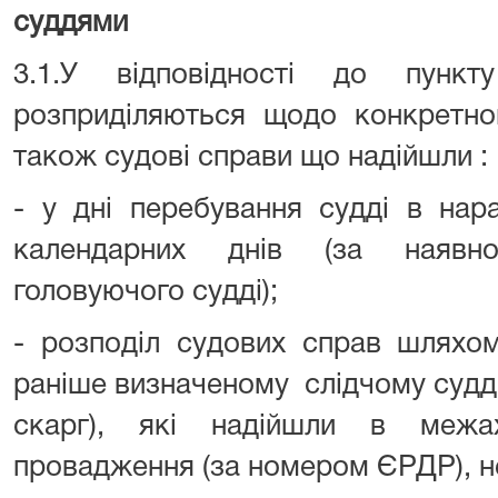
суддями
3.1.У відповідності до пунк
розприділяються щодо конкретног
також судові справи що надійшли :
- у дні перебування судді в нара
календарних днів (за наявно
головуючого судді);
- розподіл судових справ шляхом
раніше визначеному слідчому судд
скарг), які надійшли в межа
провадження (за номером ЄРДР), н