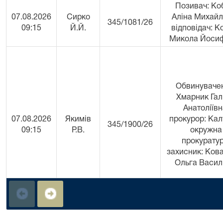
Позивач: Ко
07.08.2026
Сирко
Аліна Михайл
345/1081/26
09:15
Й.Й.
відповідач: К
Микола Йоси
Обвинуваче
Хмарник Га
Анатоліївн
07.08.2026
Якимів
прокурор: Кал
345/1900/26
09:15
Р.В.
окружна
прокуратур
захисник: Ков
Ольга Васил
Позивач: Това
з обмежен