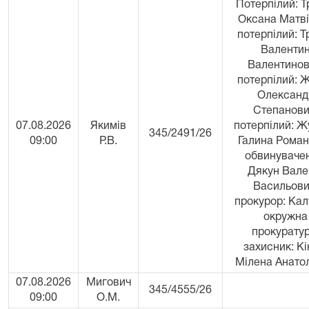
Потерпілий: Т
Оксана Матві
потерпілий: Т
Валенти
Валентинов
потерпілий: 
Олександ
Степанови
07.08.2026
Якимів
потерпілий: Ж
345/2491/26
09:00
Р.В.
Галина Роман
обвинувачен
Дякун Вале
Васильови
прокурор: Кал
окружна
прокуратур
захисник: К
Мілена Анатол
07.08.2026
Мигович
345/4555/26
09:00
О.М.