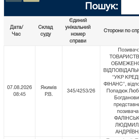
Пошук:
Єдиний
Дата/
Склад
унікальний
Сторони по сп
Час
суду
номер
справи
Позивач:
ТОВАРИСТВ
ОБМЕЖЕН
ВІДПОВІДАЛЬ
"УКР КРЕД
ФІНАНС", відпо
07.08.2026
Якимів
345/4253/26
Попадюк Люб
08:45
Р.В.
Богданови
представн
позивача
ФАЛІНСЬ
ЛЮДМИЛ
АНДРІЇВН