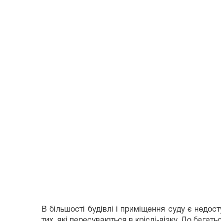
В більшості будівлі і приміщення суду є недо
тих, які пересуваються в кріслі-візку. До багат