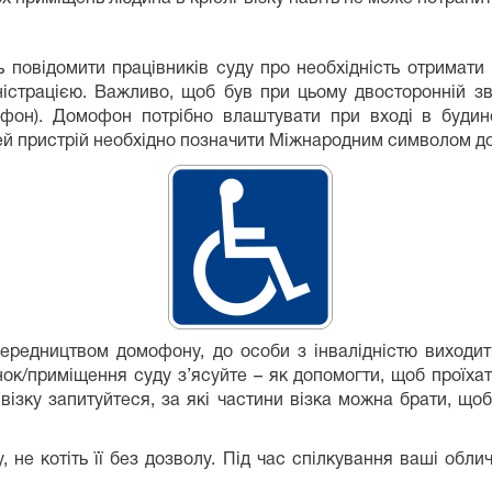
ь повідомити працівників суду про необхідність отримати
ністрацією. Важливо, щоб був при цьому двосторонній зв’
фон). Домофон потрібно влаштувати при вході в будин
 Цей пристрій необхідно позначити Міжнародним символом до
середництвом домофону, до особи з інвалідністю виходит
нок/приміщення суду з’ясуйте – як допомогти, щоб проїхати
візку запитуйтеся, за які частини візка можна брати, що
, не котіть її без дозволу. Під час спілкування ваші обли