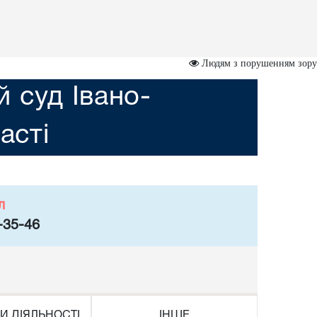
Людям з порушенням зору
 суд Івано-
асті
л
-35-46
И ДІЯЛЬНОСТІ
ІНШЕ