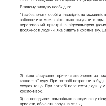
В такому випадку необхідно:
1) забезпечити особі з інвалідністю можливіст
забезпечити можливість зконтактувати з адмі
переговорний пристрій з відеокамерою (домо
досяжності людини, яка сидить в кріслі-візку.
2) після з’ясування причини звернення за по
канцелярії суду. При потребі потрапити в буди
сходах тощо. При потребі перенести людину у 
крісло-візок.
3) не поводьтеся самовільно з людиною у візку
присісти, або сісти поруч на стільці.