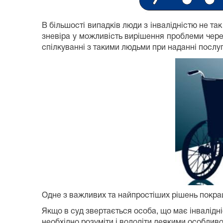
В більшості випадків люди з інвалідністю не так
зневіра у можливість вирішення проблеми через
спілкуванні з такими людьми при наданні послуг, 
Одне з важливих та найпростіших рішень покраще
Якщо в суд звертається особа, що має інвалідніс
необхідно розуміти і володіти деякими особливо