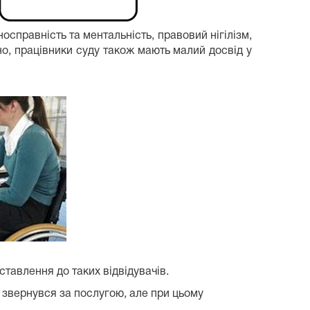
носправність та ментальність, правовий нігілізм,
но, працівники суду також мають малий досвід у
тавлення до таких відвідувачів.
ий звернувся за послугою, але при цьому