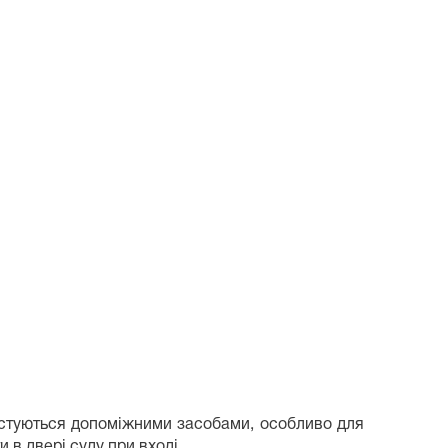
ристуються допоміжними засобами, особливо для
 в двері суду при вході.