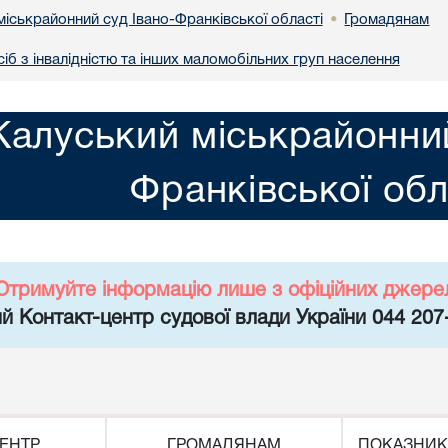
міськрайонний суд Івано-Франківської області
Громадянам
•
іб з інвалідністю та інших маломобільних груп населення
Калуський міськрайонний
Франківської обл
Отримуйте інформацію лише з офіційних джере
й Контакт-центр судової влади України 044 207
ЕНТР
ГРОМАДЯНАМ
ПОКАЗНИК