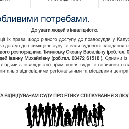
обливими потребами.
До уваги людей з інвалідністю.
ції їх права щодо рівного доступу до правосуддя у Калу
в за доступ до приміщень суду та зали судового засідання
вого розпорядника Тичинську Оксану Василівну
(роб.тел. 
ндей Іванну Михайлівну
(роб.тел. 03472 61518 )
. Одними із
 людьми з інвалідністю приміщення суду та сприяння оста
 питань з відповідними регіональними та місцевими центра
А ВІДВІДУВАЧАМ СУДУ ПРО ЕТИКУ СПІЛКУВАННЯ З ЛЮ