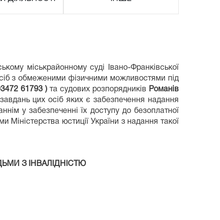
ському міськрайонному суді Івано-Франківської
 осіб з обмеженими фізичними можливостями під
03472 61793 )
та судових розпорядників
Романів
 завдань цих осіб яких є забезпечення надання
ннім у забезпеченні їх доступу до безоплатної
ми Міністерства юстиції України з надання такої
ДЬМИ З ІНВАЛІДНІСТЮ