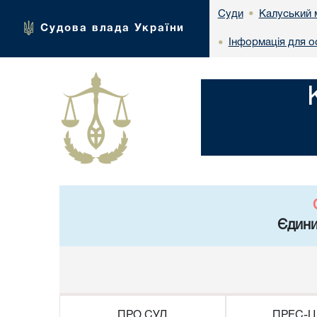
Калуський 
Суди
•
Судова влада України
Інформація для ос
•
Єдини
ПРО СУД
ПРЕС-Ц