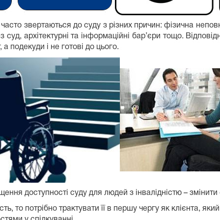
 часто звертаються до суду з різних причин: фізична непов
 суд, архітектурні та інформаційні бар’єри тощо. Відповід
а подекуди і не готові до цього.
ння доступності суду для людей з інвалідністю – змінити с
ть, то потрібно трактувати її в першу чергу як клієнта, як
стями у спілкуванні.