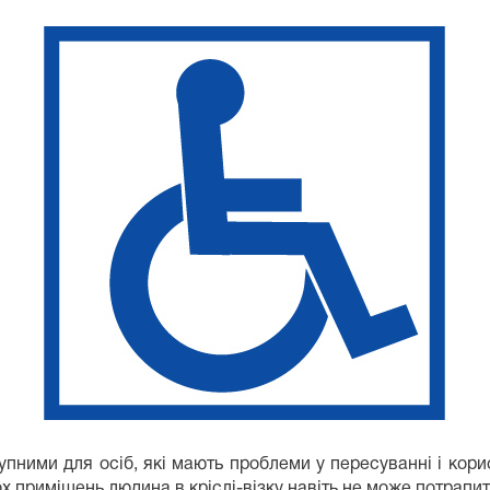
ступними для осіб, які мають проблеми у пересуванні і ко
ьох приміщень людина в кріслі-візку навіть не може потрапити