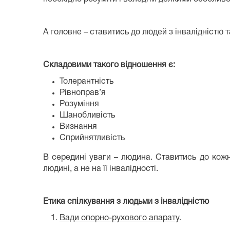
А головне – ставитись до людей з інвалідністю т
Складовими такого відношення є:
Толерантність
Рівноправ’я
Розуміння
Шанобливість
Визнання
Сприйнятливість
В середині уваги – людина. Ставитись до кож
людині, а не на її інвалідності.
Етика спілкування з людьми з інвалідністю
Вади опорно-рухового апарату
.