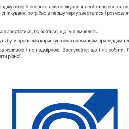
оводжуючою її особою, при спілкуванні необхідно звертати
и спілкуванні потрібно в першу чергу звертатися і розмовл
ься звертатися, бо бояться, що їм відмовлять.
жуть бути проблеми користуватися письмовим приладдям тощ
в’язливою і не надмірною. Вислухайте: що і як робити. Л
ти різної.