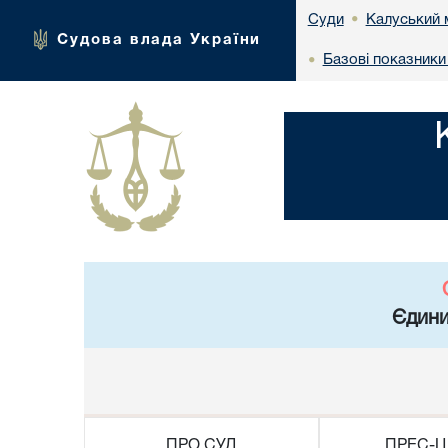
Калуський 
Суди
•
Судова влада України
Базові показники
•
Єдини
ПРО СУД
ПРЕС-Ц