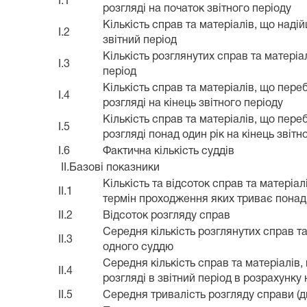
I.1
розгляді на початок звітного періоду
Кількість справ та матеріалів, що наді
I.2
звітний період
Кількість розглянутих справ та матеріал
I.3
період
Кількість справ та матеріалів, що пере
I.4
розгляді на кінець звітного періоду
Кількість справ та матеріалів, що пере
I.5
розгляді понад один рік на кінець звітн
I.6
Фактична кількість суддів
II.Базові показники
Кількість та відсоток справ та матеріал
II.1
термін проходження яких триває понад 
II.2
Відсоток розгляду справ
Середня кількість розглянутих справ та
II.3
одного суддю
Середня кількість справ та матеріалів
II.4
розгляді в звітний період в розрахунку
II.5
Середня тривалість розгляду справи (д