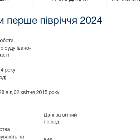
и перше півріччя 2024
роботи
о суду Івано-
асті
24 року
од)
8 від 02 квітня 2015 року
Дані за вітний
період
дства
бувають на