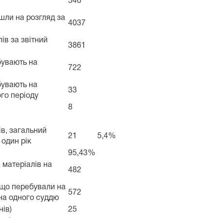
546
йшли на розгляд за
4037
ів за звітний
3861
бувають на
722
бувають на
33
ого періоду
8
ів, загальний
21
5,4%
один рік
95,43%
 матеріалів на
482
, що перебували на
572
 на одного суддю
нів)
25