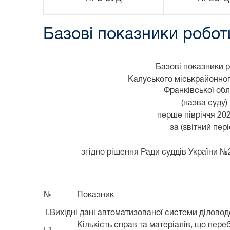
Базові показники робот
Базові показники 
Калуського міськрайонног
Франківської обл
(назва суду)
перше півріччя 20
за (звітний пері
згідно рішення Ради суддів України №2
№
Показник
I.Вихідні дані автоматизованої системи ділово
Кількість справ та матеріалів, що пере