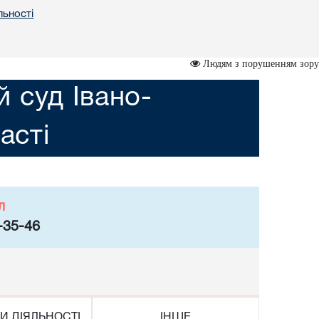
льності
Людям з порушенням зору
 суд Івано-
асті
л
-35-46
И ДІЯЛЬНОСТІ
ІНШЕ