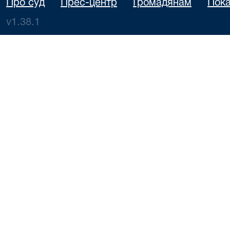
Про суд
Прес-центр
Громадянам
Пока
v1.38.1