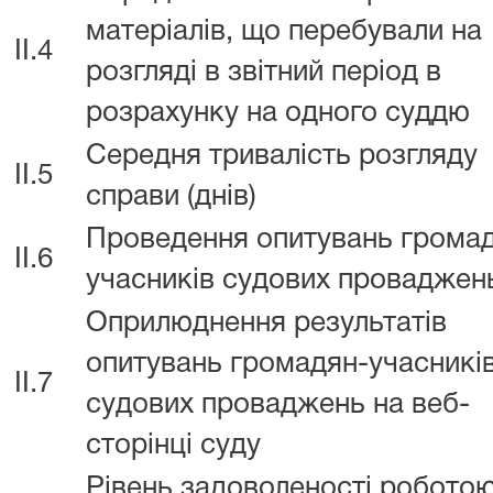
матеріалів, що перебували на
II.4
розгляді в звітний період в
розрахунку на одного суддю
Середня тривалість розгляду
II.5
справи (днів)
Проведення опитувань грома
II.6
учасників судових проваджен
Оприлюднення результатів
опитувань громадян-учасникі
II.7
судових проваджень на веб-
сторінці суду
Рівень задоволеності роботою