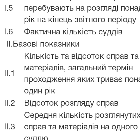
I.5
перебувають на розгляді пона
рік на кінець звітного періоду
I.6
Фактична кількість суддів
II.Базові показники
Кількість та відсоток справ та
матеріалів, загальний термін
II.1
проходження яких триває пон
один рік
II.2
Відсоток розгляду справ
Середня кількість розглянути
II.3
справ та матеріалів на одного
суддю