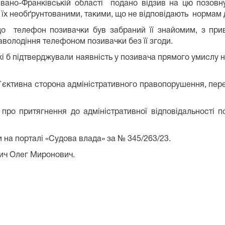
 Івано-Франківській області подано відзив на цю позов
їх необґрунтованими, такими, що не відповідають нормам 
 що телефон позивачки був забраний її знайомим, з при
аволодіння телефоном позивачки без її згоди.
 які б підтверджували наявність у позивача прямого умислу
б`єктивна сторона адміністративного правопорушення, пе
 про притягнення до адміністративної відповідальності 
 на порталі «Судова влада» за № 345/263/23.
вич Олег Миронович.