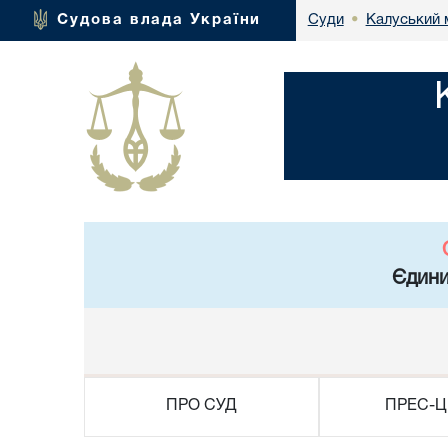
Калуський 
Судова влада України
Суди
•
Єдини
ПРО СУД
ПРЕС-Ц