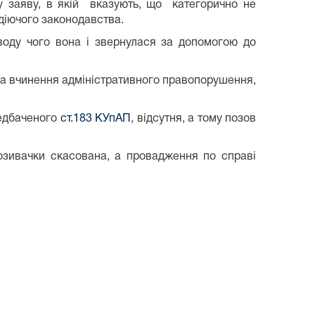
ну заяву, в якій вказують, що категорично не
діючого законодавства.
воду чого вона і звернулася за допомогою до
 на вчинення адміністративного правопорушення,
редбаченого
ст.183 КУпАП
, відсутня, а тому позов
позивачки скасована, а провадження по справі