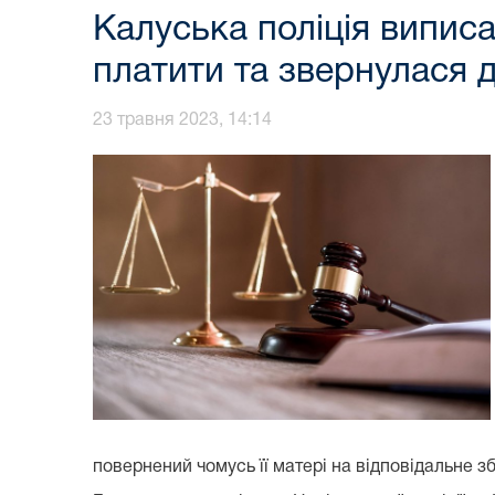
Калуська поліція випис
платити та звернулася 
23 травня 2023, 14:14
повернений чомусь її матері на відповідальне з