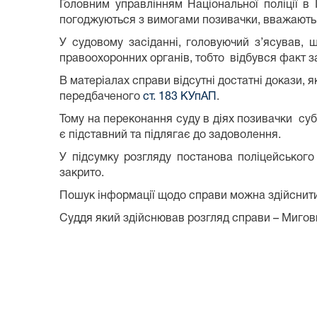
Головним управлінням Національної поліції в
погоджуються з вимогами позивачки, вважають 
У судовому засіданні, головуючий з’ясував,
правоохоронних органів, тобто відбувся факт з
В матеріалах справи відсутні достатні докази,
передбаченого
ст. 183 КУпАП
.
Тому на переконання суду в діях позивачки су
є підставний та підлягає до задоволення.
У підсумку розгляду постанова поліцейського
закрито.
Пошук інформації щодо справи можна здійснити
Суддя який здійснював розгляд справи – Миго