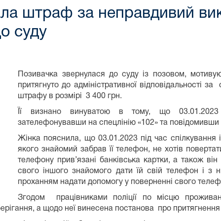
ала штраф за неправдивий вик
до суду
Позивачка звернулася до суду із позовом, мотивую
притягнуто до адміністративної відповідальності за
штрафу в розмірі 3 400 грн.
Її визнано винуватою в тому, що 03.01.2023
зателефонувавши на спецлінію «102» та повідомивши п
Жінка пояснила, що 03.01.2023 під час спілкування і
якого знайомий забрав її телефон, не хотів поверта
телефону прив’язані банківська картки, а також ві
свого іншого знайомого дати їй свій телефон і з
проханням надати допомогу у поверненні свого телефо
Згодом працівниками поліції по місцю проживан
берігання, а щодо неї винесена постанова про притягнення 