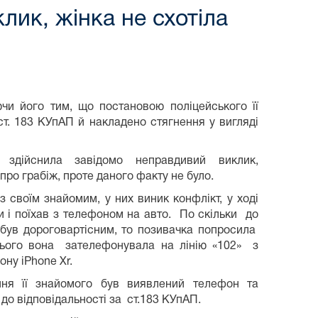
лик, жінка не схотіла
чи його тим, що постановою поліцейського її
 ст. 183 КУпАП й накладено стягнення у вигляді
 здійснила завідомо неправдивий виклик,
ро грабіж, проте даного факту не було.
з своїм знайомим, у них виник конфлікт, у ході
ти і поїхав з телефоном на авто. По скільки до
н був дороговартісним, то позивачка попросила
 нього вона зателефонувала на лінію «102» з
ну іPhone Xr.
ня її знайомого був виявлений телефон та
до відповідальності за ст.183 КУпАП.