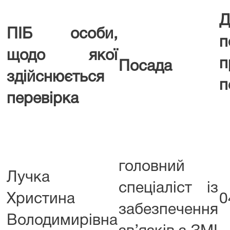
Д
ПІБ особи,
п
щодо якої
п
Посада
здійснюється
п
перевірка
головний
Лучка
спеціаліст із
Христина
0
забезпечення
Володимирівна