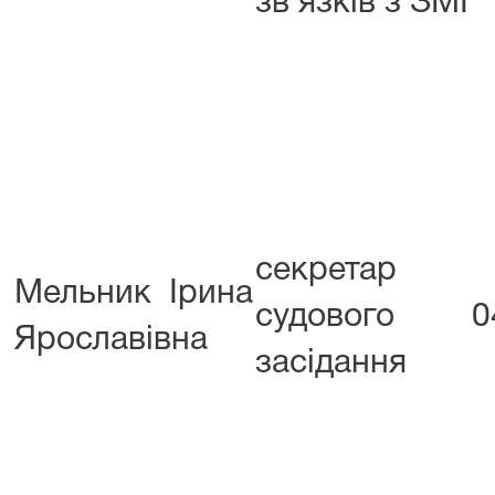
зв’язків з ЗМІ
секретар
Мельник Ірина
судового
0
Ярославівна
засідання