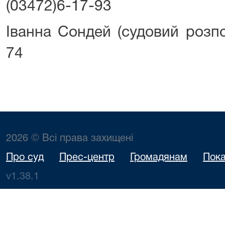
(03472)6-17-93
Іванна Сондей (судовий розпо
74
2026 © Всі права захищені
Про суд
Прес-центр
Громадянам
Пока
v1.38.1