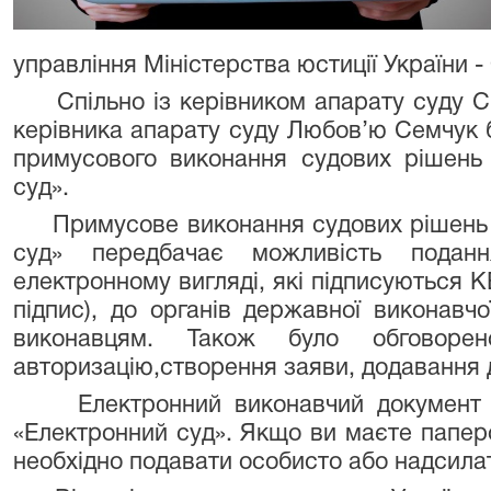
управління Міністерства юстиції України 
Спільно із керівником апарату суду Св
керівника апарату суду Любов’ю Семчук 
примусового виконання судових рішень
суд».
Примусове виконання судових рішень ч
суд» передбачає можливість подан
електронному вигляді, які підписуються 
підпис), до органів державної виконавч
виконавцям. Також було обговорен
авторизацію,створення заяви, додавання 
Електронний виконавчий документ м
«Електронний суд». Якщо ви маєте паперов
необхідно подавати особисто або надсила