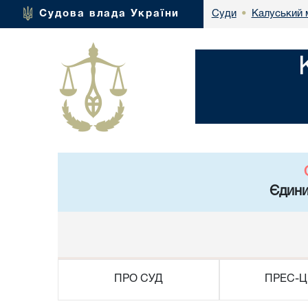
Калуський 
Судова влада України
Суди
•
Єдини
ПРО СУД
ПРЕС-Ц