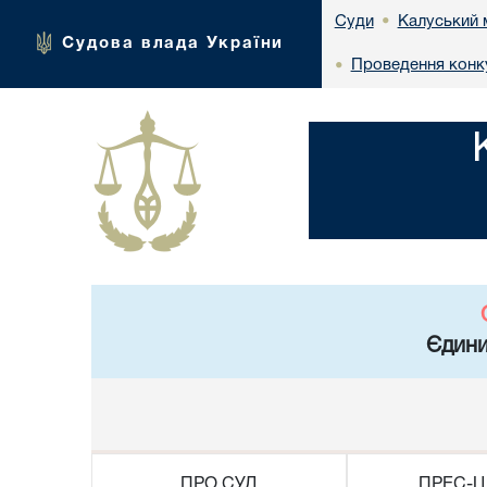
Калуський 
Суди
•
Судова влада України
Проведення конку
•
Єдини
ПРО СУД
ПРЕС-Ц