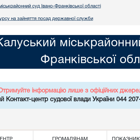
міськрайонний суд Івано-Франківської області
рсу на зайняття посад державної служби
Калуський міськрайонний
Франківської обл
Отримуйте інформацію лише з офіційних джере
й Контакт-центр судової влади України 044 207
ЕНТР
ГРОМАДЯНАМ
ПОКАЗНИК