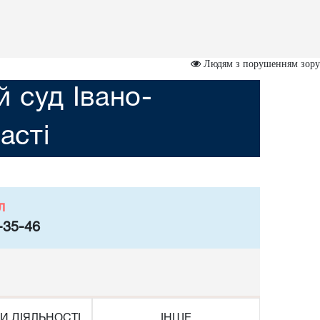
Людям з порушенням зору
 суд Івано-
асті
л
-35-46
И ДІЯЛЬНОСТІ
ІНШЕ