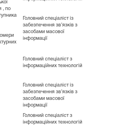
ької
 , по
ступника
Головний спеціаліст із
забезпечення зв’язків з
засобами масової
номери
інформації
уктурних
Головний спеціаліст з
інформаційних технологій
Головний спеціаліст із
забезпечення зв’язків з
засобами масової
інформації
Головний спеціаліст з
інформаційних технологій