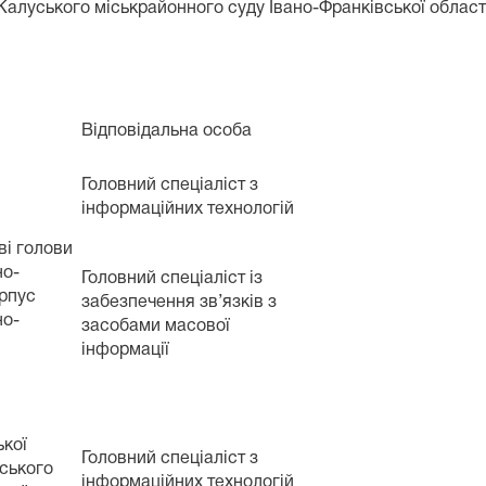
Калуського міськрайонного суду Івано-Франківської област
Відповідальна особа
Головний спеціаліст з
інформаційних технологій
ві голови
но-
Головний спеціаліст із
орпус
забезпечення зв’язків з
но-
засобами масової
інформації
ької
Головний спеціаліст з
ського
інформаційних технологій