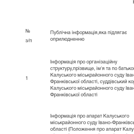
№
Публічна інформація,яка підлягає
оприлюдненню
з/п
Інформація про організаційну
структуру,прізвище, ім'я та по батько
Калуського міськрайонного суду Іва
1
Франківської області, суддівський к
Калуського міськрайонного суду Іва
Франківської області
Інформація про апарат Калуського
міськрайонного суду Івано-Франківс
області (Положення про апарат Калу