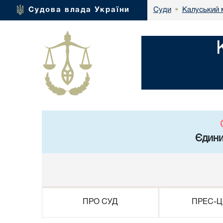
Калуський 
Судова влада України
Суди
•
Єдини
ПРО СУД
ПРЕС-Ц