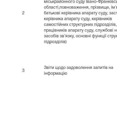
міськрайонного суду Івано-Франківс
області,повноваження, прізвище, ім'я
2
батькові керівника апарату суду, за
керівника апарату суду, керівників
самостійних структурних підрозділів,
працівників апарату суду, службові 
засобів зв’язку, основні функції стр
підрозділів)
Звіти щодо задоволення запитів на
3
інформацію