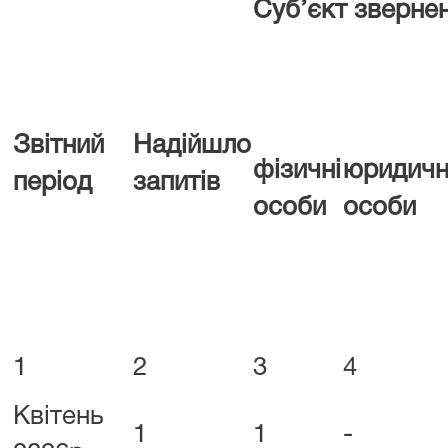
Суб’єкт зверне
Звітний
Надійшло
фізичні
юридичн
період
запитів
особи
особи
1
2
3
4
Квітень
1
1
-