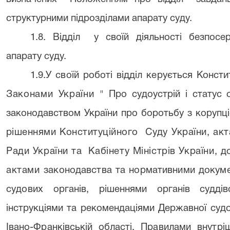
структурними підрозділами апарату суду.
1.8. Відділ
у своїй діяльності безпосе
апарату суду.
1.9.
У своїй роботі
відділ
керується Консти
Законами України "
Про судоустрій і статус с
законодавством України про боротьбу з корупц
рішеннями Конституційного
Суду України, ак
Ради України та
Кабінету Міністрів України,
д
актами
законодавства та нормативними докуме
судових органів,
рішеннями органів суддів
інструкціями та рекомендаціями Державної
судо
Івано-Франківській області
,
Правилами внутрі