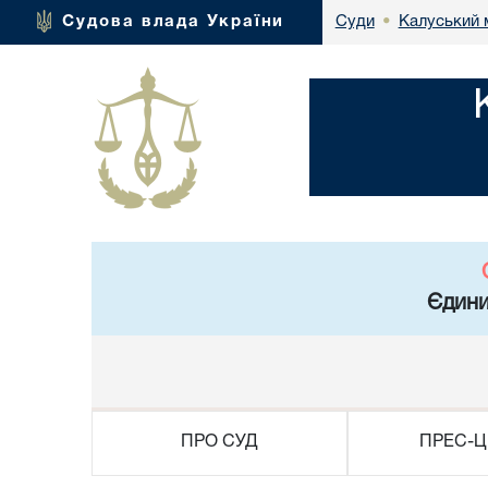
Калуський 
Судова влада України
Суди
•
Єдини
ПРО СУД
ПРЕС-Ц